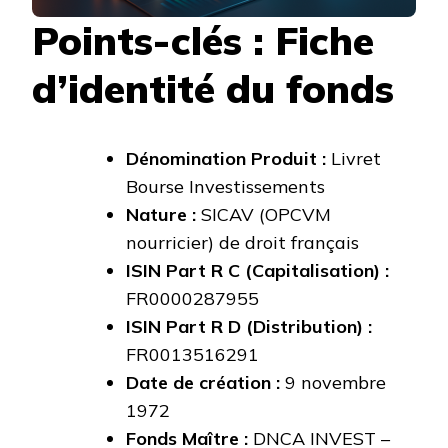
Points-clés : Fiche
d’identité du fonds
Dénomination Produit :
Livret
Bourse Investissements
Nature :
SICAV (OPCVM
nourricier) de droit français
ISIN Part R C (Capitalisation) :
FR0000287955
ISIN Part R D (Distribution) :
FR0013516291
Date de création :
9 novembre
1972
Fonds Maître :
DNCA INVEST –