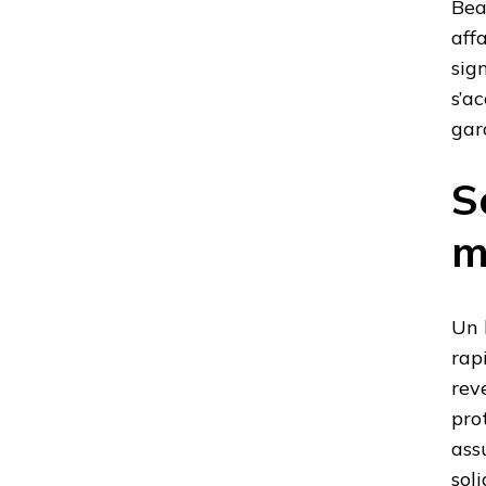
Bea
aff
sig
s’a
gar
S
m
Un 
rap
rev
pro
ass
sol