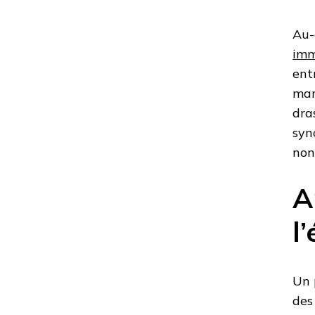
Au-
imm
ent
mar
dra
syn
non
A
l
Un 
des