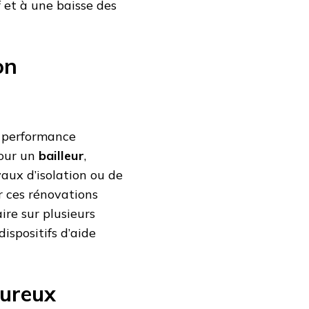
f et à une baisse des
on
e performance
Pour un
bailleur
,
vaux d’isolation ou de
 ces rénovations
re sur plusieurs
ispositifs d’aide
oureux