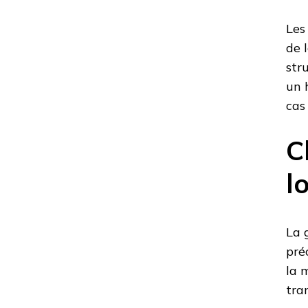
Les
de 
str
un 
cas
C
l
La 
pré
la 
tran