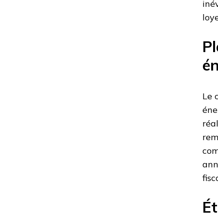
iné
loy
Pl
én
Le 
éne
réa
rem
com
ann
fisc
Ét