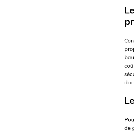
Le
pr
Con
pro
bau
coû
séc
d’o
Le
Pou
de 