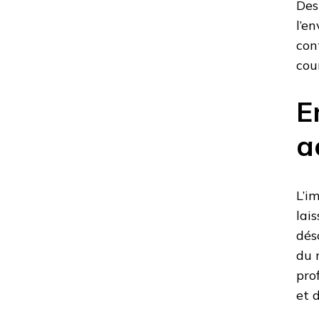
Des
l’e
con
cou
E
a
L’i
lai
dés
du 
pro
et 