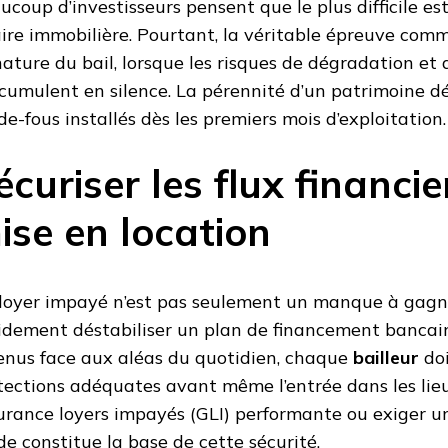
ucoup d’investisseurs pensent que le plus difficile es
aire immobilière. Pourtant, la véritable épreuve com
nature du bail, lorsque les risques de dégradation et
ccumulent en silence. La pérennité d’un patrimoine 
de-fous installés dès les premiers mois d’exploitation.
écuriser les flux financie
ise en location
loyer impayé n’est pas seulement un manque à gagner
idement déstabiliser un plan de financement bancaire
enus face aux aléas du quotidien, chaque
bailleur
doi
tections adéquates avant même l’entrée dans les lieu
urance loyers impayés (GLI) performante ou exiger un
ide constitue la base de cette sécurité.