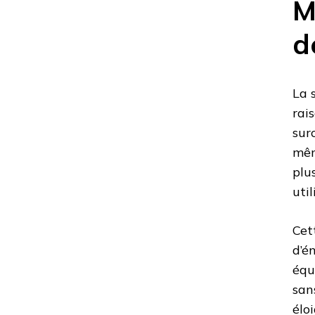
M
d
La 
rai
sur
mêm
plu
util
Cet
d’é
équ
san
éloi