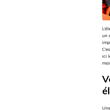
L’él
un 
imp
C’e
ici
mai
V
é
Une