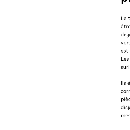
Le 
êtr
dis
ver
est
Les
sur
Ils 
cor
piè
dis
mes