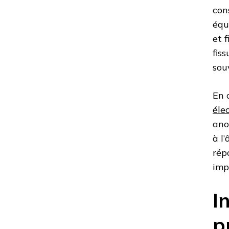
con
équ
et 
fis
sou
En 
éle
ano
à l
rép
imp
I
p