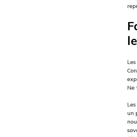
rep
F
l
Les
Con
exp
Ne 
Les
un 
nou
sav