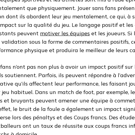
talement que physiquement. Jouer sans fans présent
on dont ils abordent leur jeu mentalement, ce qui, à s
impact sur la qualité du jeu. Le langage positif et l
stants peuvent
motiver les équipes
et les joueurs. Si
 validation sous la forme de commentaires positifs, c
formance physique et produira le meilleur de leurs ca
 fans n’ont pas non plus à avoir un impact positif sur 
ils soutiennent. Parfois, ils peuvent répondre à l’adve
ative qu’ils affectent leur performance, les faisant j
r jeu habituel. Dans un match de foot, par exemple, l
s et bruyants peuvent amener une équipe à commettr
effet, le bruit de la foule a également un impact signif
erse lors des pénaltys et des Coups francs. Des étud
tballeurs ont un taux de réussite aux coups francs inf
chs à domicile.