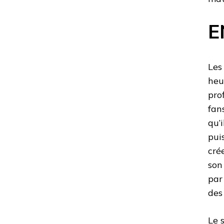
E
Les
heu
pro
fan
qu’
pui
cré
son
par
des
Le 