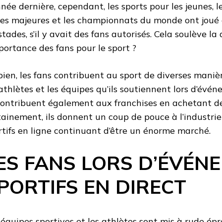
nnée dernière, cependant, les sports pour les jeunes,
ues majeures et les championnats du monde ont joué
stades, s’il y avait des fans autorisés. Cela soulève la 
mportance des fans pour le sport ?
bien, les fans contribuent au sport de diverses manièr
 athlètes et les équipes qu’ils soutiennent lors d’évé
 contribuent également aux franchises en achetant d
tainement, ils donnent un coup de pouce à l’industrie 
rtifs en ligne continuant d’être un énorme marché.
ES FANS LORS D’ÉVÉN
PORTIFS EN DIRECT
 équipes sportives et les athlètes sont mis à rude épr