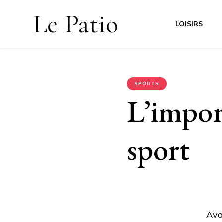
Le Patio
LOISIRS
SPORTS
L’impor
sport
Ava