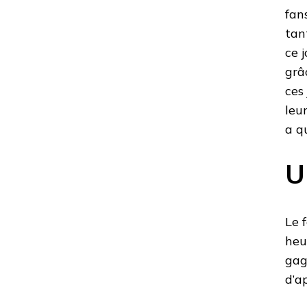
fan
tan
ce 
grâ
ces
leu
a q
U
Le 
heu
gag
d’a