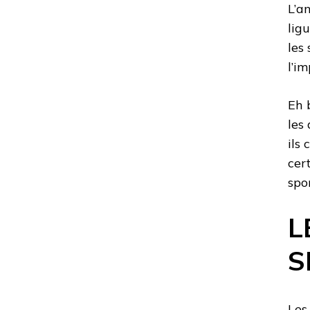
L’a
lig
les 
l’i
Eh 
les
ils
cer
spo
L
S
Les