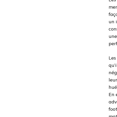
men
faç
un 
con
une
per
Les
qu’
nég
leu
hué
En 
adv
foo
mat